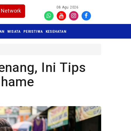
08 Agu 2026
Network
KAN
WISATA
PERISTIWA
KESEHATAN
nang, Ini Tips
Shame