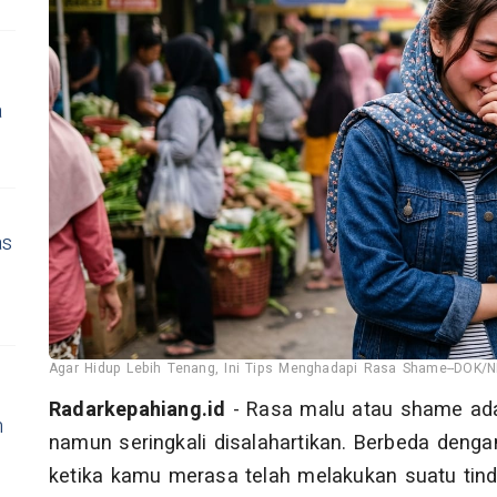
a
as
Agar Hidup Lebih Tenang, Ini Tips Menghadapi Rasa Shame--DOK/
Radarkepahiang.id
- Rasa malu atau shame ad
n
namun seringkali disalahartikan. Berbeda denga
ketika kamu merasa telah melakukan suatu tind