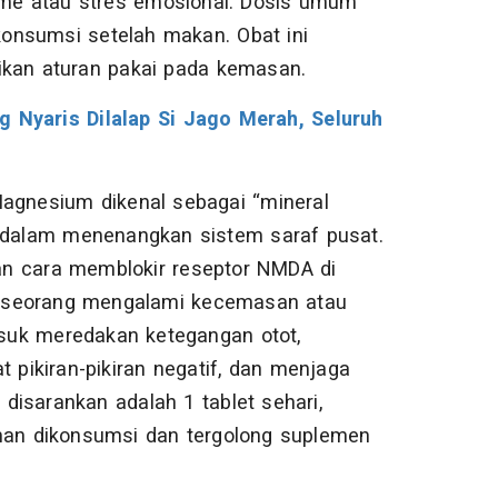
hame atau stres emosional. Dosis umum
ikonsumsi setelah makan. Obat ini
ikan aturan pakai pada kemasan.
g Nyaris Dilalap Si Jago Merah, Seluruh
agnesium dikenal sebagai “mineral
l dalam menenangkan sistem saraf pusat.
n cara memblokir reseptor NMDA di
 seseorang mengalami kecemasan atau
masuk meredakan ketegangan otot,
t pikiran-pikiran negatif, dan menjaga
isarankan adalah 1 tablet sehari,
aman dikonsumsi dan tergolong suplemen