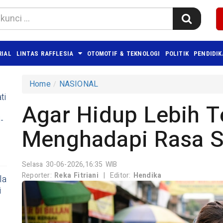
RIAL
LINTAS RAFFLESIA
OTOMOTIF & TEKNOLOGI
POLITIK
PENDIDI
Home
NASIONAL
ti
Agar Hidup Lebih Te
-
Menghadapi Rasa 
Selasa 30-06-2026,16:35 WIB
Reporter:
Reka Fitriani
|
Editor:
Hendika
la
i