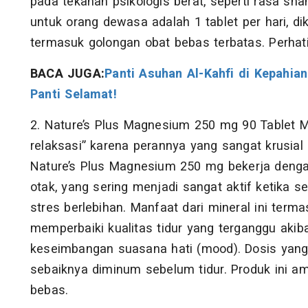
pada tekanan psikologis berat, seperti rasa s
untuk orang dewasa adalah 1 tablet per hari, d
termasuk golongan obat bebas terbatas. Perhat
BACA JUGA:
Panti Asuhan Al-Kahfi di Kepahian
Panti Selamat!
2. Nature’s Plus Magnesium 250 mg 90 Tablet M
relaksasi” karena perannya yang sangat krusia
Nature’s Plus Magnesium 250 mg bekerja denga
otak, yang sering menjadi sangat aktif ketika
stres berlebihan. Manfaat dari mineral ini ter
memperbaiki kualitas tidur yang terganggu akiba
keseimbangan suasana hati (mood). Dosis yang d
sebaiknya diminum sebelum tidur. Produk ini 
bebas.