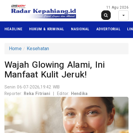
11 Agu 2026
HEADLINE
HUKUM & KRIMINAL
NASIONAL
ADVERTORIAL
LI
Home
Kesehatan
Wajah Glowing Alami, Ini
Manfaat Kulit Jeruk!
Senin 06-07-2026,19:42 WIB
Reporter:
Reka Fitriani
|
Editor:
Hendika