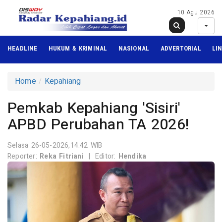
10 Agu 2026
HEADLINE
HUKUM & KRIMINAL
NASIONAL
ADVERTORIAL
LI
Home
Kepahiang
Pemkab Kepahiang 'Sisiri'
APBD Perubahan TA 2026!
Selasa 26-05-2026,14:42 WIB
Reporter:
Reka Fitriani
|
Editor:
Hendika