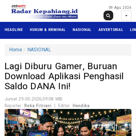
09 Agu 2026
HEADLINE
HUKUM & KRIMINAL
NASIONAL
ADVERTORIAL
LI
Home
NASIONAL
Lagi Diburu Gamer, Buruan
Download Aplikasi Penghasil
Saldo DANA Ini!
Jumat 29-05-2026,09:08 WIB
Reporter:
Reka Fitriani
|
Editor:
Hendika