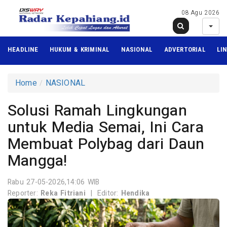
08 Agu 2026
HEADLINE
HUKUM & KRIMINAL
NASIONAL
ADVERTORIAL
LI
Home
NASIONAL
Solusi Ramah Lingkungan
untuk Media Semai, Ini Cara
Membuat Polybag dari Daun
Mangga!
Rabu 27-05-2026,14:06 WIB
Reporter:
Reka Fitriani
|
Editor:
Hendika