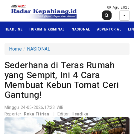
09 Agu 2026
HEADLINE
HUKUM & KRIMINAL
NASIONAL
ADVERTORIAL
LI
Home
NASIONAL
Sederhana di Teras Rumah
yang Sempit, Ini 4 Cara
Membuat Kebun Tomat Ceri
Gantung!
Minggu 24-05-2026,17:23 WIB
Reporter:
Reka Fitriani
|
Editor:
Hendika