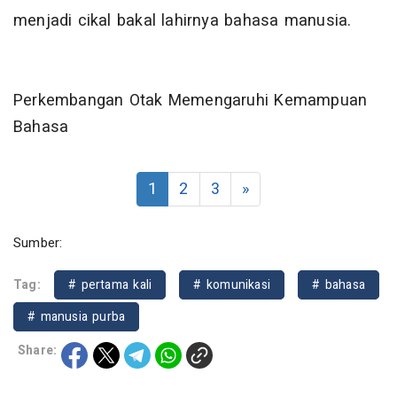
menjadi cikal bakal lahirnya bahasa manusia.
Perkembangan Otak Memengaruhi Kemampuan
Bahasa
1
2
3
»
Sumber:
Tag:
# pertama kali
# komunikasi
# bahasa
# manusia purba
Share: