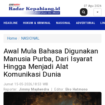
07 Agu 2026
HEADLINE
HUKUM & KRIMINAL
NASIONAL
ADVERTORIAL
LI
Home
NASIONAL
Awal Mula Bahasa Digunakan
Manusia Purba, Dari Isyarat
Hingga Menjadi Alat
Komunikasi Dunia
Jumat 15-05-2026,18:53 WIB
Reporter:
Jimmy Mayhendra
|
Editor:
Eko Hatmono