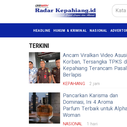
HEADLINE
HUKUM & KRIMINAL
NASIONAL
ADVERTO
TERKINI
​Ancam Viralkan Video Asusi
Korban, Tersangka TPKS d
Kepahiang Terancam Pasal
Berlapis
KEPAHIANG
2 jam
Pancarkan Karisma dan
Dominasi, Ini 4 Aroma
Parfum Terbaik untuk Alph
Woman
NASIONAL
1 hari