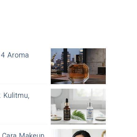
i 4 Aroma
 Kulitmu,
i Cara Makeup