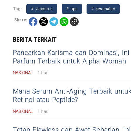
Tag:
# vitamin c
# tips
# kesehatan
Share:
BERITA TERKAIT
Pancarkan Karisma dan Dominasi, In
Parfum Terbaik untuk Alpha Woman
NASIONAL
1 hari
Mana Serum Anti-Aging Terbaik untuk
Retinol atau Peptide?
NASIONAL
1 hari
Tetap Flawless dan Awet Seharian, In