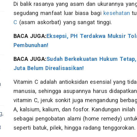
Di balik rasanya yang asam dan ukurannya yang
segudang manfaat luar biasa bagi
kesehatan
tu
C
(asam askorbat) yang sangat tinggi.
BACA JUGA:
Eksepsi, PH Terdakwa Muksir Tol
Pembunuhan!
BACA JUGA:
Sudah Berkekuatan Hukum Tetap, 
Juta Belum Direalisasikan!
i
Vitamin C adalah antioksidan esensial yang tida
n
manusia, sehingga asupannya harus didapatkan
vitamin C, jeruk sonkit juga mengandung berbaga
A, kalsium, kalium, dan fosfor. Kandungan inil
g,
sebagai pengobatan alami (home remedy) untuk
3
seperti batuk, pilek, hingga radang tenggorokan.