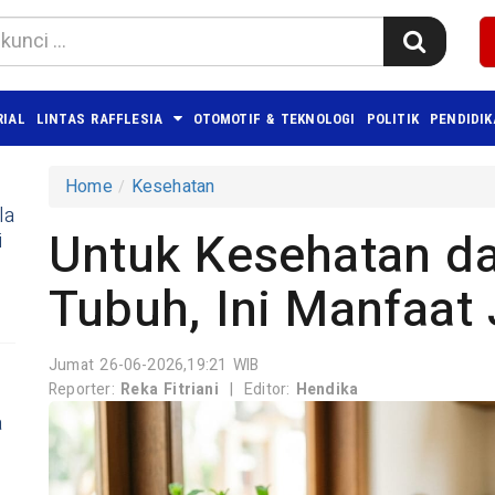
RIAL
LINTAS RAFFLESIA
OTOMOTIF & TEKNOLOGI
POLITIK
PENDIDI
Home
Kesehatan
la
Untuk Kesehatan d
i
Tubuh, Ini Manfaat
Jumat 26-06-2026,19:21 WIB
Reporter:
Reka Fitriani
|
Editor:
Hendika
a