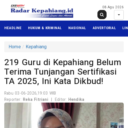
08 Agu 2026
HEADLINE
HUKUM & KRIMINAL
NASIONAL
ADVERTORIAL
LI
Home
Kepahiang
219 Guru di Kepahiang Belum
Terima Tunjangan Sertifikasi
TA 2025, Ini Kata Dikbud!
Rabu 03-06-2026,19:03 WIB
Reporter:
Reka Fitriani
|
Editor:
Hendika