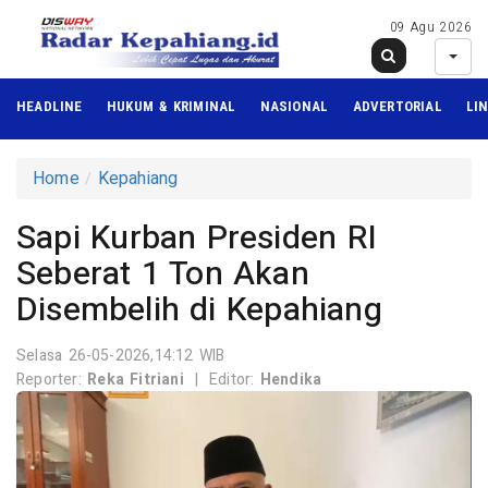
09 Agu 2026
HEADLINE
HUKUM & KRIMINAL
NASIONAL
ADVERTORIAL
LI
Home
Kepahiang
Sapi Kurban Presiden RI
Seberat 1 Ton Akan
Disembelih di Kepahiang
Selasa 26-05-2026,14:12 WIB
Reporter:
Reka Fitriani
|
Editor:
Hendika