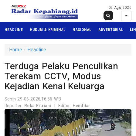
09 Agu 2026
HEADLINE
HUKUM & KRIMINAL
NASIONAL
ADVERTORIAL
LI
Home
Headline
Terduga Pelaku Penculikan
Terekam CCTV, Modus
Kejadian Kenal Keluarga
Senin 29-06-2026,16:56 WIB
Reporter:
Reka Fitriani
|
Editor:
Hendika