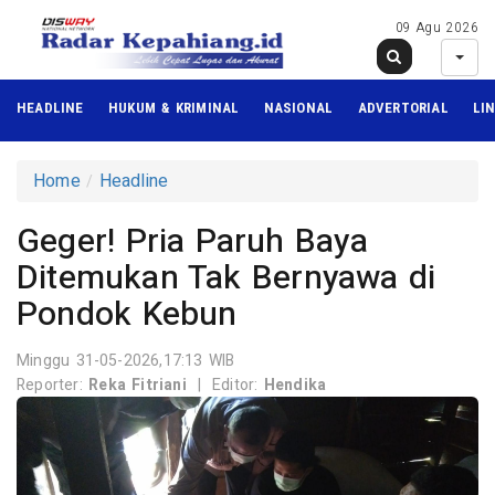
09 Agu 2026
HEADLINE
HUKUM & KRIMINAL
NASIONAL
ADVERTORIAL
LI
Home
Headline
Geger! Pria Paruh Baya
Ditemukan Tak Bernyawa di
Pondok Kebun
Minggu 31-05-2026,17:13 WIB
Reporter:
Reka Fitriani
|
Editor:
Hendika