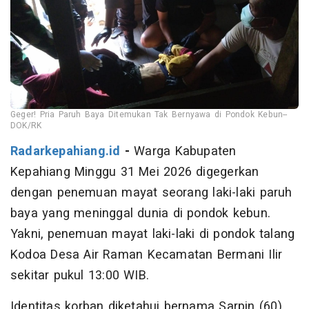
Geger! Pria Paruh Baya Ditemukan Tak Bernyawa di Pondok Kebun--
DOK/RK
Radarkepahiang.id
-
Warga Kabupaten
Kepahiang Minggu 31 Mei 2026 digegerkan
dengan penemuan mayat seorang laki-laki paruh
baya yang meninggal dunia di pondok kebun.
Yakni, penemuan mayat laki-laki di pondok talang
Kodoa Desa Air Raman Kecamatan Bermani Ilir
sekitar pukul 13:00 WIB.
Identitas korban diketahui bernama Sarpin (60)