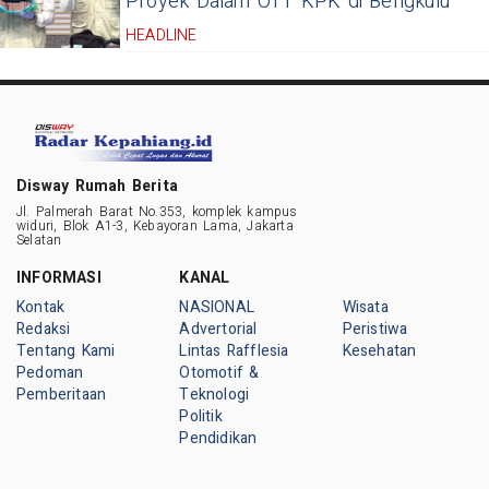
Proyek Dalam OTT KPK di Bengkulu
HEADLINE
Disway Rumah Berita
Jl. Palmerah Barat No.353, komplek kampus
widuri, Blok A1-3, Kebayoran Lama, Jakarta
Selatan
INFORMASI
KANAL
Kontak
NASIONAL
Wisata
Redaksi
Advertorial
Peristiwa
Tentang Kami
Lintas Rafflesia
Kesehatan
Pedoman
Otomotif &
Pemberitaan
Teknologi
Politik
Pendidikan