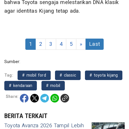
bahwa Toyota sengaja melestarikan DNA klasik
agar identitas Kijang tetap ada.
1
2
3
4
5
»
Last
Sumber:
Tag:
# mobil ford
# classic
# toyota kijang
# kendaraan
# mobil
Share:
BERITA TERKAIT
Toyota Avanza 2026 Tampil Lebih