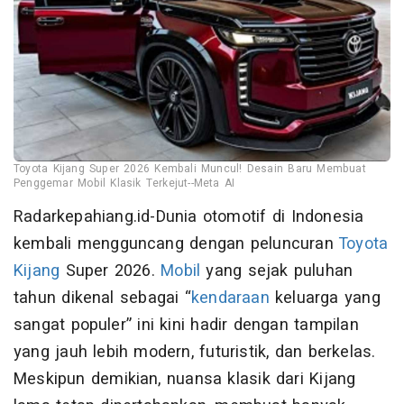
Toyota Kijang Super 2026 Kembali Muncul! Desain Baru Membuat
Penggemar Mobil Klasik Terkejut--Meta AI
Radarkepahiang.id-Dunia otomotif di Indonesia
kembali mengguncang dengan peluncuran
Toyota
Kijang
Super 2026.
Mobil
yang sejak puluhan
tahun dikenal sebagai “
kendaraan
keluarga yang
sangat populer” ini kini hadir dengan tampilan
yang jauh lebih modern, futuristik, dan berkelas.
Meskipun demikian, nuansa klasik dari Kijang