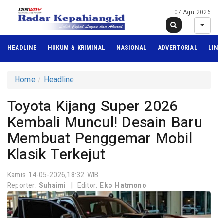
07 Agu 2026
HEADLINE
HUKUM & KRIMINAL
NASIONAL
ADVERTORIAL
LI
Home
Headline
Toyota Kijang Super 2026
Kembali Muncul! Desain Baru
Membuat Penggemar Mobil
Klasik Terkejut
Kamis 14-05-2026,18:32 WIB
Reporter:
Suhaimi
|
Editor:
Eko Hatmono